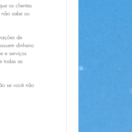
e os clientes 
s não sabe ou 
rmações de 
ossuem dinheiro 
e e serviços 
e todas as 
ão se você não 