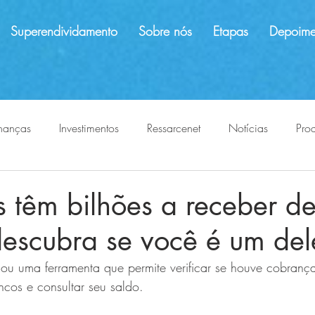
Superendividamento
Sobre nós
Etapas
Depoime
nanças
Investimentos
Ressarcenet
Notícias
Pro
ões indevidas
evite abusos
proteção ao consumidor
os têm bilhões a receber d
escubra se você é um del
ou uma ferramenta que permite verificar se houve cobranç
ncos e consultar seu saldo. 