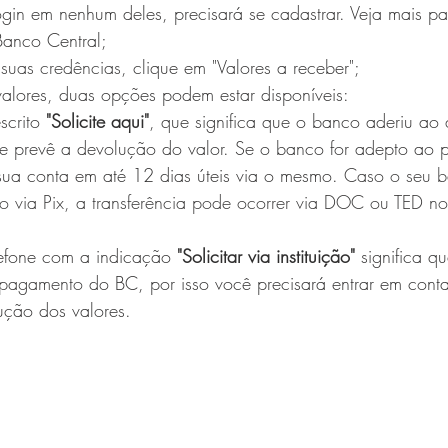
ogin em nenhum deles, precisará se cadastrar. Veja mais pa
Banco Central;
suas credências, 
clique em "Valores a receber";
valores, duas opções podem estar disponíveis: 
crito 
"Solicite aqui"
,
que significa que o banco aderiu ao 
e prevê a devolução do valor. Se o banco for adepto ao 
 sua conta em até 12 dias úteis via o mesmo. 
Caso o seu b
 via Pix, a transferência pode ocorrer via DOC ou TED n
efone com a indicação 
"Solicitar via instituição" 
significa 
 pagamento
 do BC, por isso você precisará entrar em cont
ução dos valores.