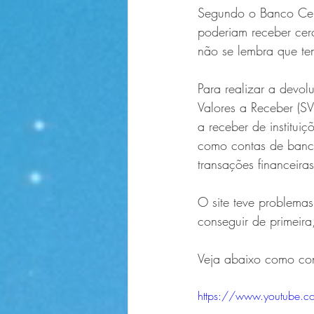
Segundo o Banco Cent
poderiam receber cer
não se lembra que tem
Para realizar a devol
Valores a Receber (SV
a receber de institui
como contas de banco
transações financeira
O site teve problema
conseguir de primeir
Veja abaixo como cons
https://www.youtube