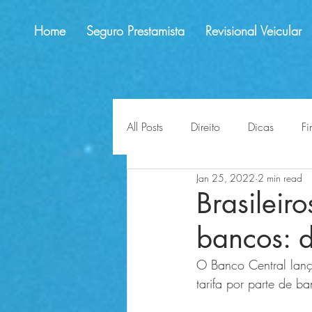
Home
Seguro Prestamista
Revisional Veicular
All Posts
Direito
Dicas
Fi
Jan 25, 2022
2 min read
educação financeira
lligaç
Brasileir
bancos: d
impactos
perspectivas
O Banco Central lanç
tarifa por parte de ba