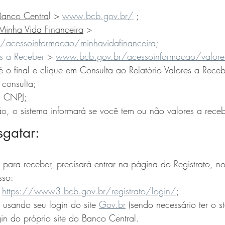
Banco Centra
l > 
www.bcb.gov.br/
 ;
Minha Vida Financeira
 > 
acessoinformacao/minhavidafinanceira
;
s a Receber
 > 
www.bcb.gov.br/acessoinformacao/valores
é o final e clique em Consulta ao Relatório Valores a Receb
 consulta; 
u CNPJ;
ão, o sistema informará se você tem ou não valores a rece
sgatar:
 para receber, precisará entrar na página do 
Registrato
, n
sso:
 
https://www3.bcb.gov.br/registrato/login/
;
 usando seu login do site 
Gov.br
(
sendo necessário ter o st
 do próprio site do Banco Central. 							