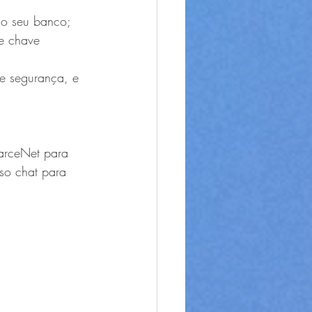
no seu banco;
 e chave 
de segurança, e 
arceNet para 
sso chat para 