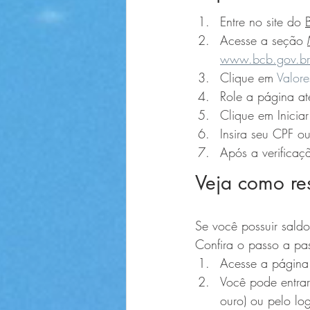
Entre no site do 
Acesse a seção 
www.bcb.gov.br/
Clique em 
Valore
Role a página at
Clique em Iniciar
Insira seu CPF o
Após a verificaç
Veja como re
Se você possuir saldo
Confira o passo a pa
Acesse a página
Você pode entrar
ouro) ou pelo login