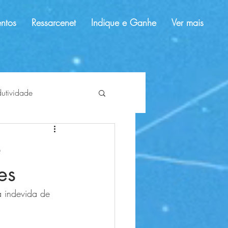
ntos
Ressarcenet
Indique e Ganhe
Ver mais
dutividade
dolar
tendências
e
es
a indevida de 