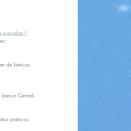
-a-receber/
;
er;
ber de bancos.
o banco Central.
atus prata ou 