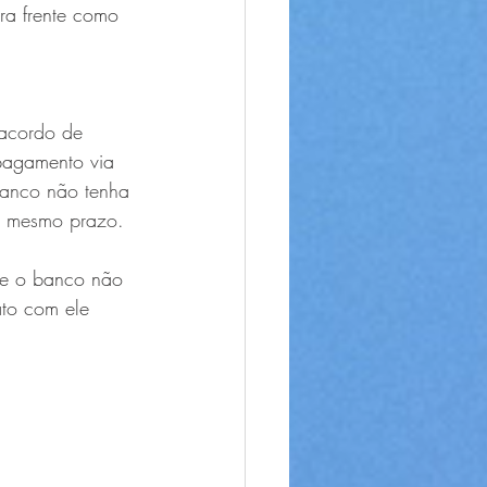
ra frente como 
acordo de 
pagamento via 
anco não tenha 
o mesmo prazo.
que o banco não 
ato com ele 