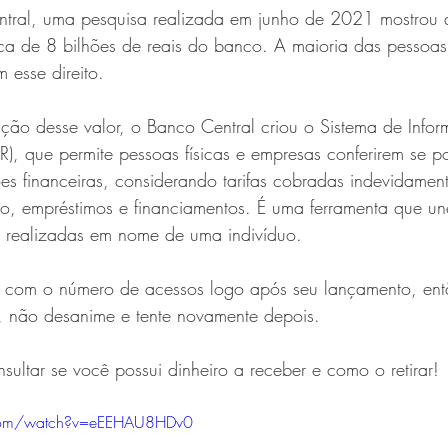
ral, uma pesquisa realizada em junho de 2021 mostrou qu
ca de 8 bilhões de reais do banco. A maioria das pessoa
 esse direito.
ução desse valor, o Banco Central criou o Sistema de Info
R), que permite pessoas físicas e empresas conferirem se p
ções financeiras, considerando tarifas cobradas indevidament
, empréstimos e financiamentos. É uma ferramenta que un
s realizadas em nome 
de uma 
indivíduo
.
s com o número de acessos logo após seu lançamento, ent
a, não desanime e tente novamente depois. 
ultar se você possui dinheiro a receber e como o retirar!
.com/watch?v=eEEHAU8HDv0