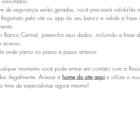
solicitados;
e de segurança serão geradas, você precisará valida-lás 
Registrato pelo site ou app do seu banco e valide a frase
mente;
o Banco Central, preencha seus dados, incluindo a frase 
e acesso;
a onde parou no passo a passo anterior.
ualquer momento você pode entrar em contato com a Ress
ados ilegalmente. Acesse a 
home do site aqui
 e utilize o no
o time de especialistas agora mesmo!