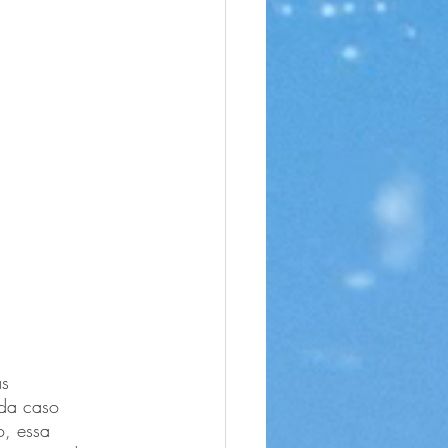
s 
ada caso 
o, essa 