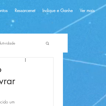
ntos
Ressarcenet
Indique e Ganhe
Ver mais
dutividade
dolar
tendências
o
vrar
ecido um 