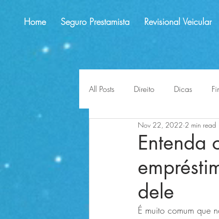
Home
Seguro Prestamista
Revisional Veicular
All Posts
Direito
Dicas
Fi
Nov 22, 2022
2 min read
educação financeira
lligaç
Entenda 
empréstim
impactos
perspectivas
dele
É muito comum que na