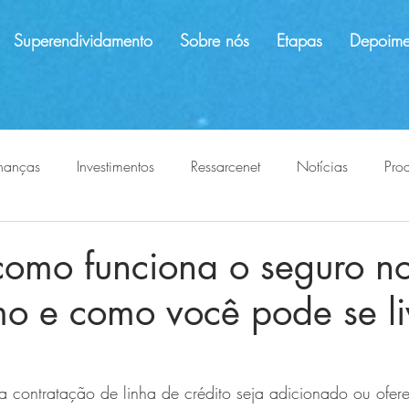
Superendividamento
Sobre nós
Etapas
Depoime
nanças
Investimentos
Ressarcenet
Notícias
Pro
ões indevidas
evite abusos
proteção ao consumidor
como funciona o seguro n
o e como você pode se li
 contratação de linha de crédito seja adicionado ou ofer