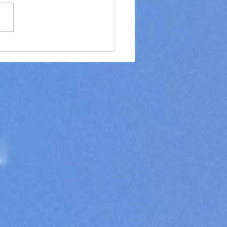
tuições Financeiras Devem
tuir Idosa Vítima de
éstimos Fraudulentos:
nda o Caso e seus
tos