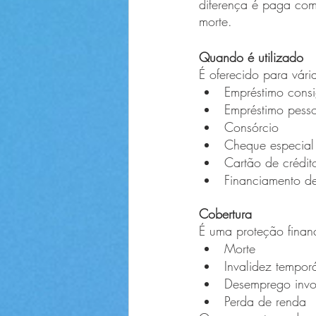
diferença é paga com
morte.
Quando é utilizado
É oferecido para vári
Empréstimo cons
Empréstimo pess
Consórcio
Cheque especial
Cartão de crédit
Financiamento de
Cobertura
É uma proteção financ
Morte
Invalidez tempor
Desemprego invol
Perda de renda