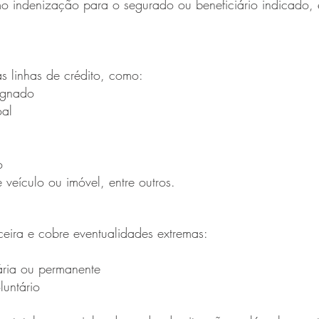
o indenização para o segurado ou beneficiário indicado,
as linhas de crédito, como: 
ignado
oal
o
 veículo ou imóvel, entre outros.
eira e cobre eventualidades extremas:
ária ou permanente
untário