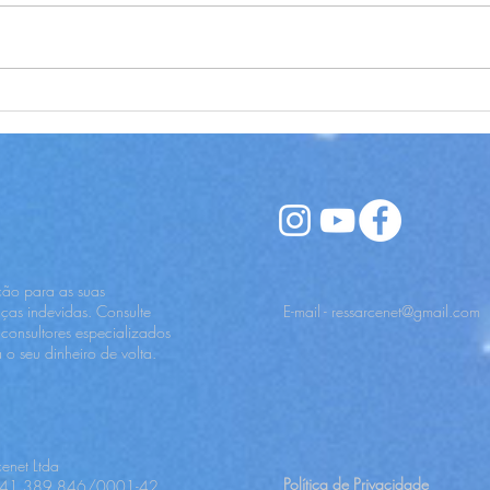
INSS alerta: novo golpe usa
Insti
“prova de vida” para enganar
Resti
beneficiários
Empr
Ente
Direi
ção para as suas
ças indevidas. Consulte
E-mail -
ressarcenet@gmail.com
 consultores especializados
a o seu dinheiro de volta.
cenet Ltda
Política de Privacidade
 41.389.846/0001-42