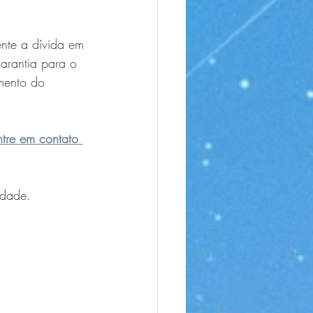
nte a dívida em 
arantia para o 
mento do 
ntre em contato 
edade.