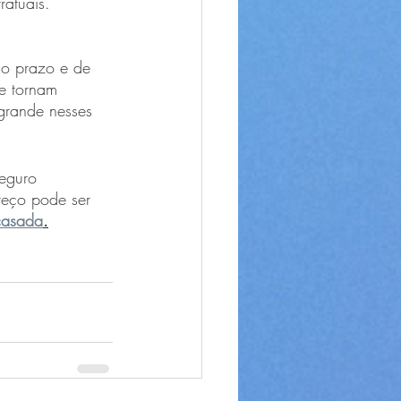
ratuais.
go prazo e de 
ue tornam 
 grande nesses 
seguro 
reço pode ser 
casada
.