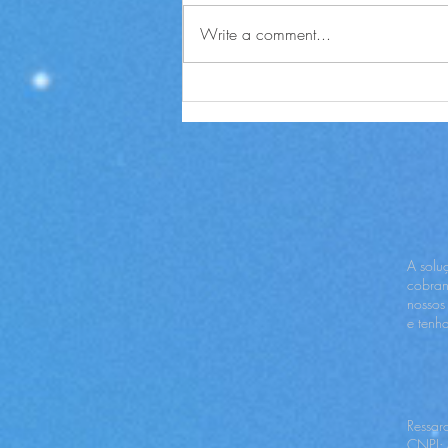
Write a comment...
Governo prorroga até 2026 o
prazo para pedir
ressarcimento do INSS
A solu
cobran
nossos
e tenh
Ressar
CNPJ: