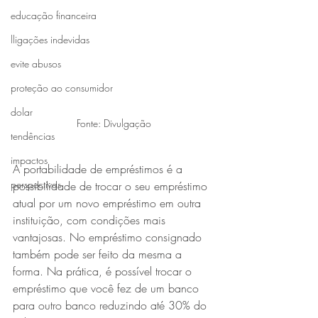
educação financeira
lligações indevidas
evite abusos
proteção ao consumidor
dolar
Fonte: Divulgação
tendências
impactos
A portabilidade de empréstimos é a 
perspectivas
possibilidade de trocar o seu empréstimo 
atual por um novo empréstimo em outra 
instituição, com condições mais 
vantajosas. No empréstimo consignado 
também pode ser feito da mesma a 
forma. Na prática, é possível trocar o 
empréstimo que você fez de um banco 
para outro banco reduzindo até 30% do 