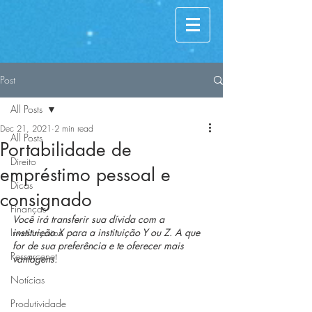
Post
All Posts
Dec 21, 2021
2 min read
All Posts
Portabilidade de
Direito
empréstimo pessoal e
Dicas
consignado
Finanças
Você irá transferir sua dívida com a 
Investimentos
instituição X para a instituição Y ou Z. A que 
for de sua preferência e te oferecer mais 
Ressarcenet
vantagens.
Notícias
Produtividade