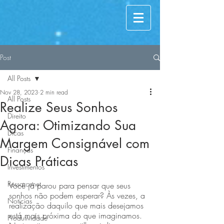
Post
All Posts
Nov 28, 2023
2 min read
All Posts
Realize Seus Sonhos
Direito
Agora: Otimizando Sua
Dicas
Margem Consignável com
Finanças
Dicas Práticas
Investimentos
Ressarcenet
Você já parou para pensar que seus 
sonhos não podem esperar? Às vezes, a
Notícias
realização daquilo que mais desejamos 
está mais próxima do que imaginamos.
Produtividade