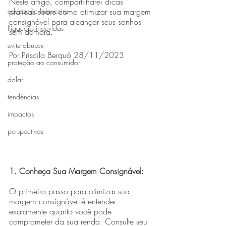
Neste artigo, compartilharei dicas 
educação financeira
práticas sobre como otimizar sua margem
consignável para alcançar seus sonhos 
lligações indevidas
sem demora.
evite abusos
Por Priscila Berquó 28/11/2023
proteção ao consumidor
dolar
tendências
impactos
perspectivas
1. Conheça Sua Margem Consignável:
O primeiro passo para otimizar sua 
margem consignável é entender
exatamente quanto você pode 
comprometer da sua renda. Consulte seu 