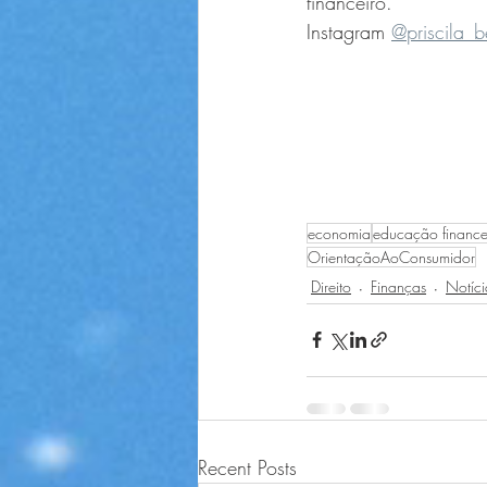
financeiro. 
Instagram 
@priscila_
economia
educação finance
OrientaçãoAoConsumidor
Direito
Finanças
Notíci
Recent Posts