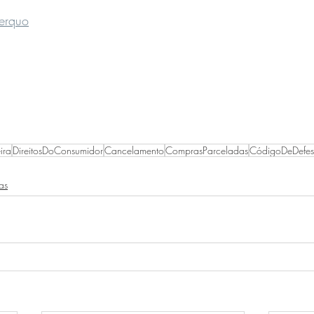
berquo
ira
DireitosDoConsumidor
Cancelamento
ComprasParceladas
CódigoDeDefe
as