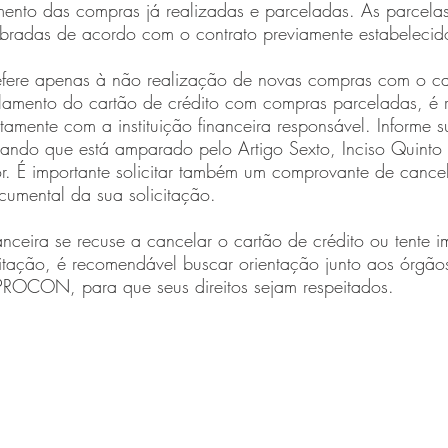
nto das compras já realizadas e parceladas. As parcelas
bradas de acordo com o contrato previamente estabelecid
fere apenas à não realização de novas compras com o ca
celamento do cartão de crédito com compras parceladas, é
etamente com a instituição financeira responsável. Informe 
ando que está amparado pelo Artigo Sexto, Inciso Quinto
. É importante solicitar também um comprovante de cance
cumental da sua solicitação.
nanceira se recuse a cancelar o cartão de crédito ou tente 
citação, é recomendável buscar orientação junto aos órgão
ROCON, para que seus direitos sejam respeitados.