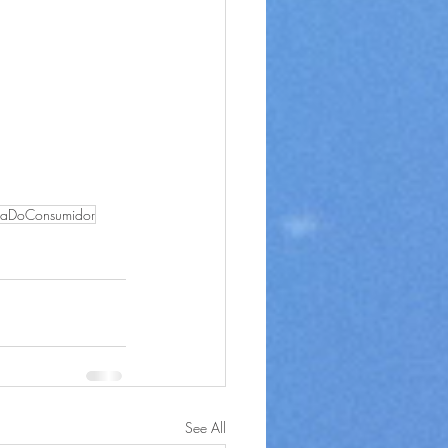
saDoConsumidor
See All