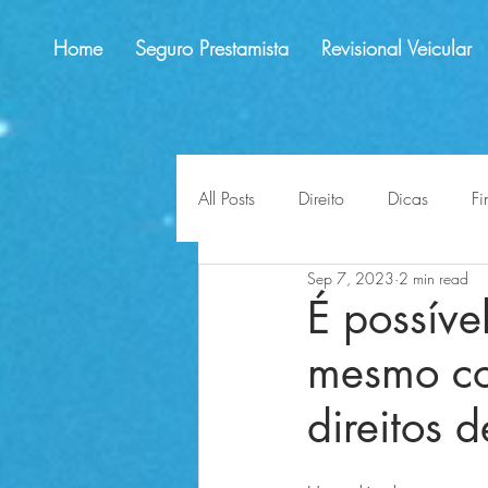
Home
Seguro Prestamista
Revisional Veicular
All Posts
Direito
Dicas
Fi
Sep 7, 2023
2 min read
educação financeira
lligaç
É possíve
mesmo co
impactos
perspectivas
direitos 