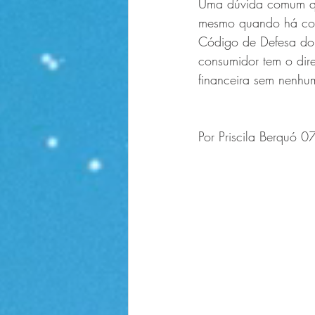
Uma dúvida comum que
mesmo quando há com
Código de Defesa do 
consumidor tem o direi
financeira sem nenh
Por Priscila Berquó