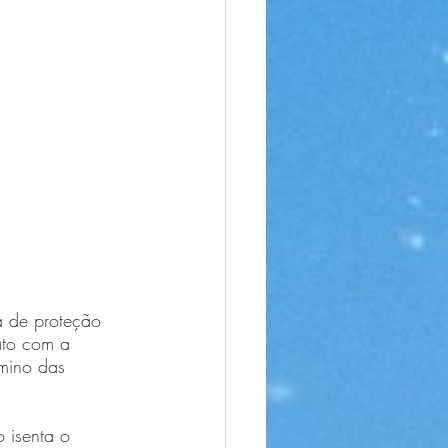
a de proteção 
ato com a 
rmino das 
 isenta o 