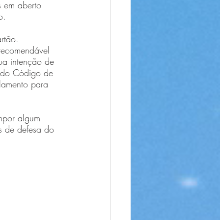
 em aberto 
o. 
rtão.
 recomendável 
sua intenção de 
 do Código de 
lamento para 
impor algum 
s de defesa do 