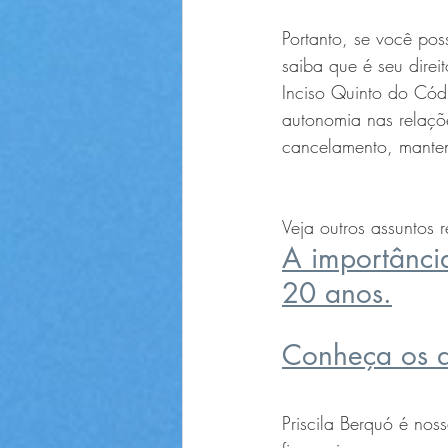
Portanto, se você pos
saiba que é seu direit
Inciso Quinto do Cód
autonomia nas relaçõe
cancelamento, manten
Veja outros assuntos 
A importânci
20 anos.
Conheça os d
Priscila Berquó é no