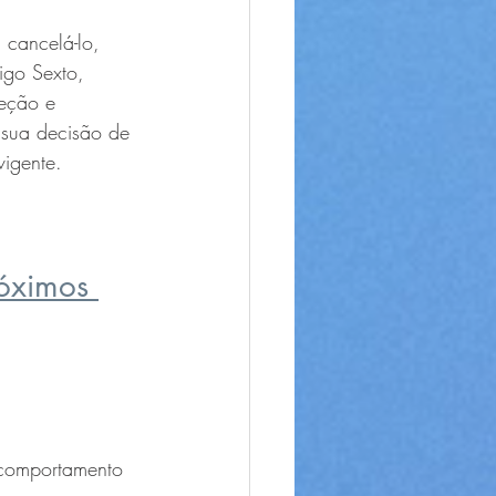
 cancelá-lo, 
tigo Sexto, 
teção e 
 sua decisão de 
igente.
óximos 
 comportamento 