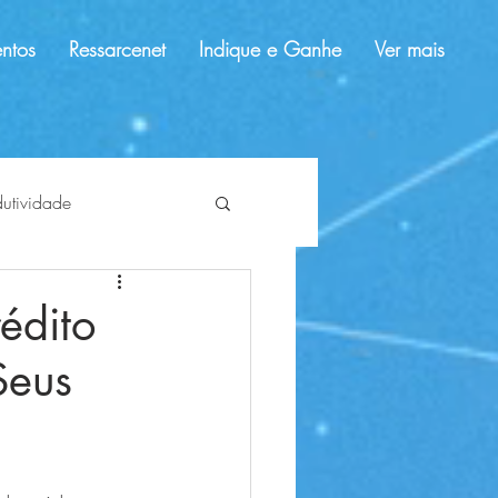
ntos
Ressarcenet
Indique e Ganhe
Ver mais
dutividade
dolar
tendências
édito
Seus