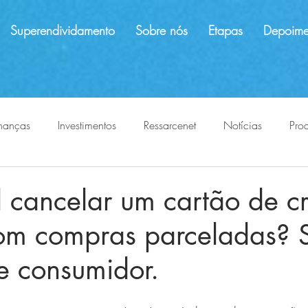
Superendividamento
Sobre nós
Etapas
Depoime
nanças
Investimentos
Ressarcenet
Notícias
Pro
ões indevidas
evite abusos
proteção ao consumidor
l cancelar um cartão de cr
m compras parceladas? 
de consumidor.