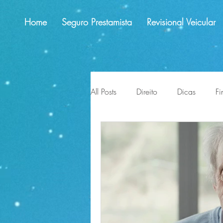
Home
Seguro Prestamista
Revisional Veicular
All Posts
Direito
Dicas
Fi
educação financeira
lligaç
impactos
perspectivas