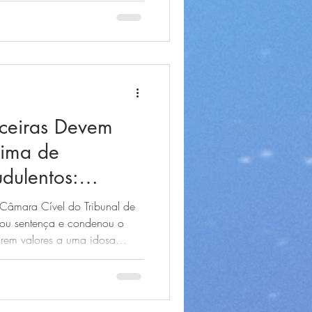
nformações sigilosas.
anceiras Devem
ítima de
dulentos:
 seus Direitos
 Câmara Cível do Tribunal de
rmou sentença e condenou o
írem valores a uma idosa
ados. O caso chama atenção
ntos que todos deveriam
fil usual, falhas nos controles
bjetiva das instituições