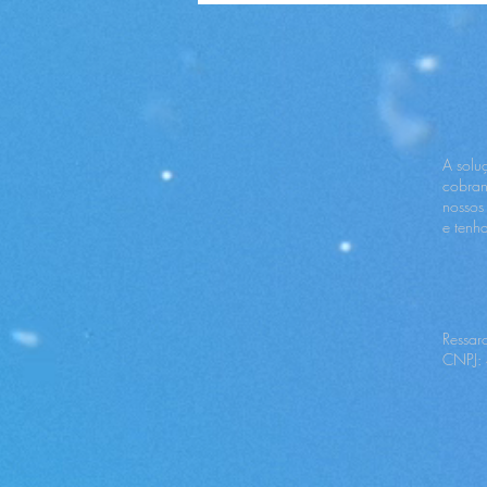
A solu
cobran
nossos
e tenh
Ressar
CNPJ: