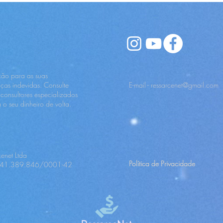
financeiras.
ção para as suas
ças indevidas. Consulte
E-mail -
ressarcenet@gmail.com
 consultores especializados
a o seu dinheiro de volta.
cenet Ltda
Política de Privacidade
 41.389.846/0001-42