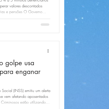
erar valores descontados
rias e pensões O Governo
o do prazo para solicitação
escontados indevidamente de
posentados e pensionistas
edido de
ões
o golpe usa
 para enganar
 Social (INSS) emitiu um alerta
que vem afetando aposentados
 o
nganar beneficiários,