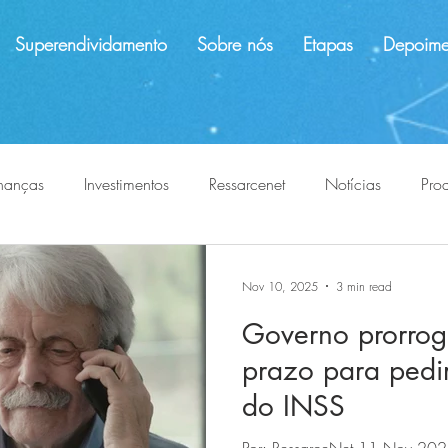
Superendividamento
Sobre nós
Etapas
Depoime
nanças
Investimentos
Ressarcenet
Notícias
Pro
ões indevidas
evite abusos
proteção ao consumidor
Nov 10, 2025
3 min read
Governo prorrog
prazo para pedir
do INSS