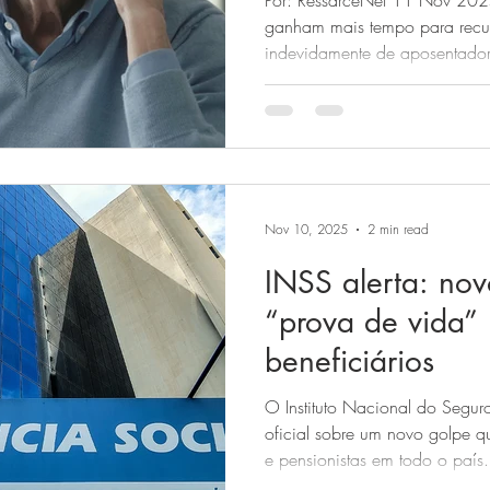
Por: RessarceNet 11 Nov 2025 4 a 5 minutos Beneficiários
ganham mais tempo para recup
indevidamente de aposentado
Federal anunciou a prorrogaçã
de ressarcimento de valores d
benefícios do INSS . Agora, a
terão até 14 de fevereiro de 2026 para fazer o p
devolução, segundo informaç
Nov 10, 2025
2 min read
INSS alerta: nov
“prova de vida”
beneficiários
O Instituto Nacional do Seguro
oficial sobre um novo golpe 
e pensionistas em todo o país. Criminosos estão utilizando
nome da prova de vida para e