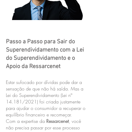
Passo a Passo para Sair do
Superendividamento com a Lei
do Superendividamento e o
Apoio da Ressarcenet
Estar sufocado por dívidas pode dar a
sensação de que não há saída. Mas a
Lei do Superendividamento (Lei nº
14.181/2021) foi criada justamente
para ajudar o consumidor a recuperar o
equilíbrio financeiro e recomeçar.
Com a expertise da
Ressarcenet
, você
não precisa passar por esse processo