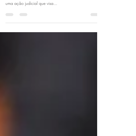
O tema da revisional de juros é de grande relevância
no cenário financeiro e jurídico brasileiro. Trata-se de
uma ação judicial que visa...