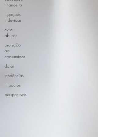
financeira
lligações
indevidas
evite
abusos
proteção
ao
consumidor
dolar
tendências
impactos
perspectivas