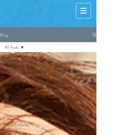
Blog
All Posts
All Posts
Direito
Dicas
Finanças
Investimentos
Ressarcenet
Notícias
Produtividade
educação