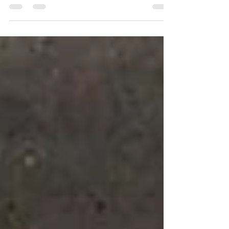
Quando iniciamos o planejamento do novo ano, a
necessidade de avaliar as finanças do ano que
passou e fazer promessas para o ano seguinte su