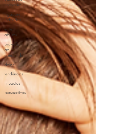
financeira
lligações
indevidas
evite
abusos
proteção
ao
consumidor
dolar
tendências
impactos
perspectivas