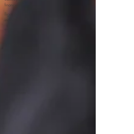
financeira
lligações
indevidas
evite
abusos
proteção
ao
consumidor
dolar
tendências
impactos
perspectivas