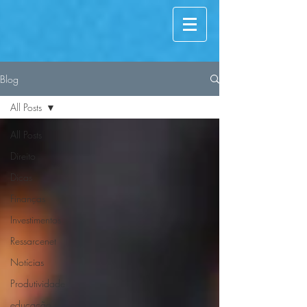
Blog
All Posts
All Posts
Direito
Dicas
Finanças
Investimentos
Ressarcenet
Notícias
Produtividade
educação