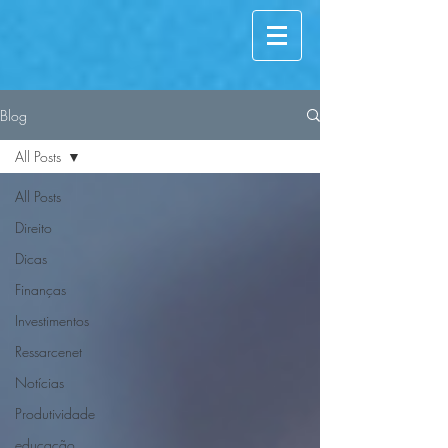
Blog
All Posts
All Posts
Direito
Dicas
Finanças
Investimentos
Ressarcenet
Notícias
Produtividade
educação