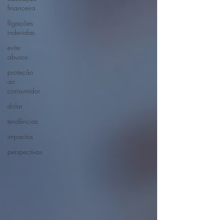
financeira
lligações
indevidas
evite
abusos
proteção
ao
consumidor
dolar
tendências
impactos
perspectivas