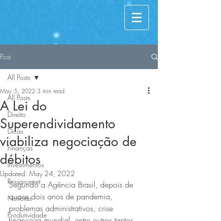
Post
All Posts
May 5, 2022
3 min read
All Posts
A Lei do
Direito
Superendividamento
Dicas
viabiliza negociação de
Finanças
débitos
Investimentos
Updated:
May 24, 2022
Ressarcenet
Segundo a Agência Brasil, depois de 
quase dois anos de pandemia, 
Notícias
problemas administrativos, crise 
Produtividade
financeira mundial, entre outros tantos 