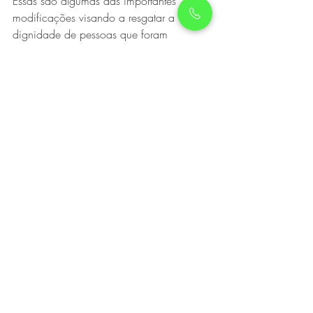
Essas são algumas das importantes 
modificações visando a resgatar a 
dignidade de pessoas que foram 
alijadas do mercado de consumo, por 
ignorância, imprudência ou 
incontinência de gastos, concedendo-lhe 
uma segunda chance, e auxiliar os 
credores a resgatar uma parcela do 
crédito que já consideravam perdido. 
Resta agora aos Procons a tarefa de 
auxiliar o Poder Judiciário a enfrentar 
com eficácia esse desafio.
Direito
Finanças