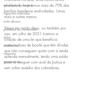
problemas, hoje temos mais de 70% das 
educação financeira
famílias brasileiras endividadas. Umas 
lligações indevidas
mais e outras menos.
evite abusos
Talvez em razão disso, ou também por 
proteção ao consumidor
isso, em julho de 2021 tivemos a 
dolar
criação de uma lei que beneficia 
consumidores de boa-fé que têm dívidas 
tendências
que não conseguem quitar com a renda 
impactos
auferida mensalmente, tendo uma saída 
perspectivas
para se reerguer com aval da Justiça e 
sem sofrer assédio dos cobradores.