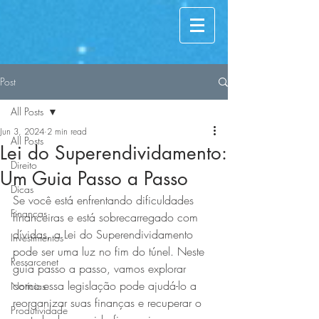
Post
All Posts
Jun 3, 2024
2 min read
All Posts
Lei do Superendividamento:
Direito
Um Guia Passo a Passo
Dicas
Se você está enfrentando dificuldades 
Finanças
financeiras e está sobrecarregado com 
dívidas, a Lei do Superendividamento 
Investimentos
pode ser uma luz no fim do túnel. Neste 
Ressarcenet
guia passo a passo, vamos explorar 
como essa legislação pode ajudá-lo a 
Notícias
reorganizar suas finanças e recuperar o 
Produtividade