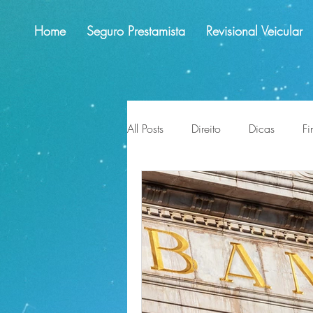
Home
Seguro Prestamista
Revisional Veicular
All Posts
Direito
Dicas
Fi
educação financeira
lligaç
impactos
perspectivas