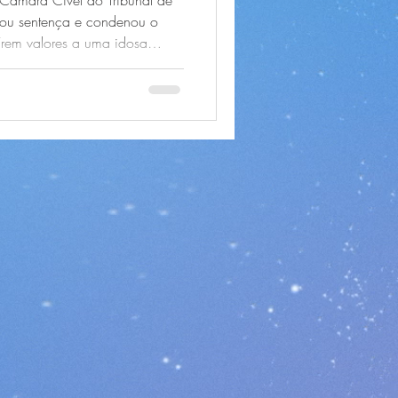
 Câmara Cível do Tribunal de
rmou sentença e condenou o
írem valores a uma idosa
ados. O caso chama atenção
ntos que todos deveriam
fil usual, falhas nos controles
bjetiva das instituições