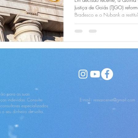
Em decisão recente, a Quinta
Justiça de Goiás (TJGO) refo
Bradesco e o Nubank a restitu
vítima de empréstimos fraud
por trazer uma série de eleme
observar: operações fora do per
antifraude e responsabilidade o
financeiras.
ção para as suas
ças indevidas. Consulte
E-mail -
ressarcenet@gmail.com
 consultores especializados
a o seu dinheiro de volta.