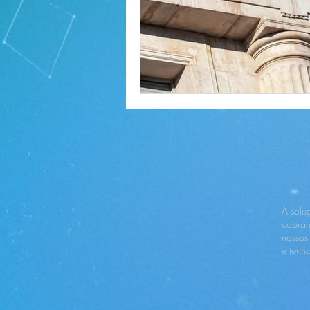
A solu
cobran
nossos
e tenh