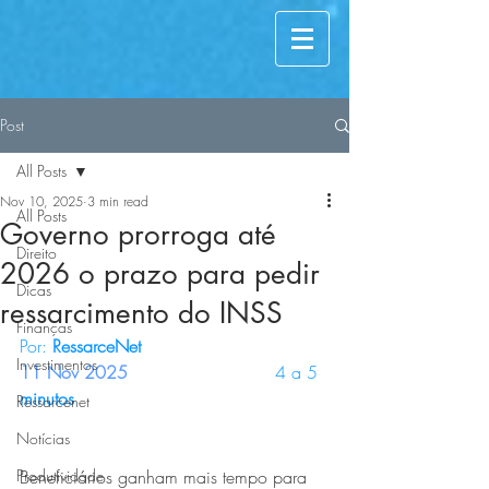
Post
All Posts
Nov 10, 2025
3 min read
All Posts
Governo prorroga até
Direito
2026 o prazo para pedir
Dicas
ressarcimento do INSS
Finanças
Por: 
RessarceNet                                  
Investimentos
11 Nov 2025                          
4 a 5
minutos
Ressarcenet
Notícias
Produtividade
Beneficiários ganham mais tempo para 