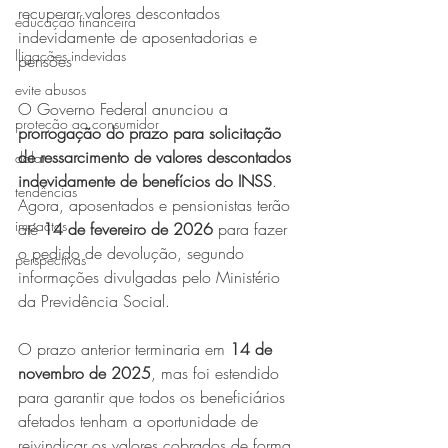
recuperar valores descontados 
educação financeira
indevidamente de aposentadorias e 
lligações indevidas
pensões
evite abusos
O Governo Federal anunciou a 
proteção ao consumidor
prorrogação do prazo para solicitação 
de ressarcimento de valores descontados 
dolar
indevidamente de benefícios do INSS
. 
tendências
Agora, aposentados e pensionistas terão 
impactos
até 
14 de fevereiro de 2026
 para fazer 
o pedido de devolução, segundo 
perspectivas
informações divulgadas pelo Ministério 
da Previdência Social.
O prazo anterior terminaria em 
14 de 
novembro de 2025
, mas foi estendido 
para garantir que todos os beneficiários 
afetados tenham a oportunidade de 
reivindicar os valores cobrados de forma 