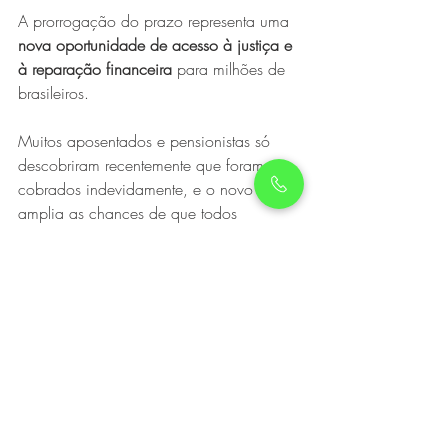
A prorrogação do prazo representa uma 
nova oportunidade de acesso à justiça e 
à reparação financeira
 para milhões de 
brasileiros.
Muitos aposentados e pensionistas só 
descobriram recentemente que foram 
cobrados indevidamente, e o novo prazo 
amplia as chances de que todos 
consigam recuperar o que é seu por 
direito.
Além de corrigir distorções, a medida 
reforça o compromisso do governo com 
a 
transparência e a proteção dos 
beneficiários do INSS
, assegurando que 
casos de desconto irregular sejam 
devidamente resolvidos.